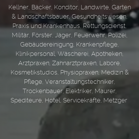
Kellner,
Bäcker,
Konditor,
Landwirte,
Garten
& Landschaftsbauer,
Gesundheitswesen,
Praxis und Krankenhaus,
Rettungsdienst,
Militär,
Förster,
Jäger,
Feuerwehr,
Polizei,
Gebäudereinigung,
Krankenpflege,
Klinikpersonal,
Wäscherei,
Apotheken,
Arztpraxen,
Zahnarztpraxen,
Labore,
Kosmetikstudios,
Physiopraxen,
Medizin &
Pflege,
Veranstaltungstechniker,
Trockenbauer,
Elektriker,
Maurer,
Spediteure,
Hotel,
Servicekräfte,
Metzger